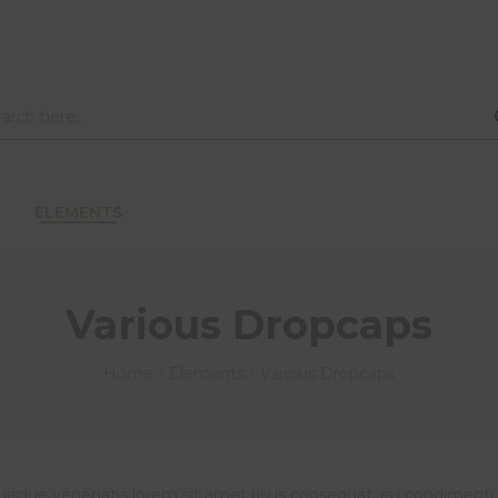
ELEMENTS
Various Dropcaps
Home
Elements
Various Dropcaps
/
/
uisque venenatis lorem sit amet risus consequat, eu condiment