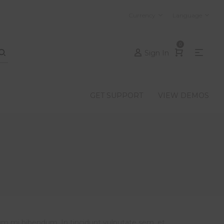
Currency
Language
0
Sign In
GET SUPPORT
VIEW DEMOS
um mi bibendum. In tincidunt vulputate sem, et