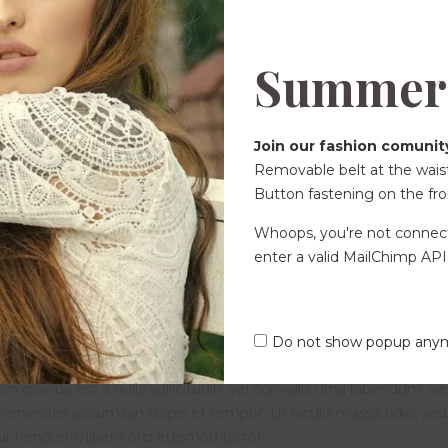
tur hendrerit, libero orci euismod tortor.
orem ipsum dolor sit amet, consectetur adipiscing elit. Nullam non 
Summer 
Integer ac metus porta, consectetur libero et, luctus diam. Cras
iaculis lectus. Phasellus nec molestie mi, non imperdiet sapien. M
llentesque habitant morbi tristique senectus et netus et malesuada
Join our fashion comunit
Removable belt at the waist
m gravida est a nulla sollicitudin, vel convallis urna bibendum. S
Button fastening on the fro
venenatis accumsan turpis et tempor. Ut iaculis massa odio, sed
tur hendrerit, libero orci euismod tortor.
Whoops, you're not connec
enter a valid MailChimp API
rem ipsum dolor sit amet, consectetur adipiscing elit. Nullam non 
nteger ac metus porta, consectetur libero et, luctus diam. Cras
aculis lectus. Phasellus nec molestie mi, non imperdiet sapien. M
Do not show popup any
llentesque habitant morbi tristique senectus et netus et malesuada
m gravida est a nulla sollicitudin, vel convallis urna bibendum. S
venenatis accumsan turpis et tempor. Ut iaculis massa odio, sed
tur hendrerit, libero orci euismod tortor.