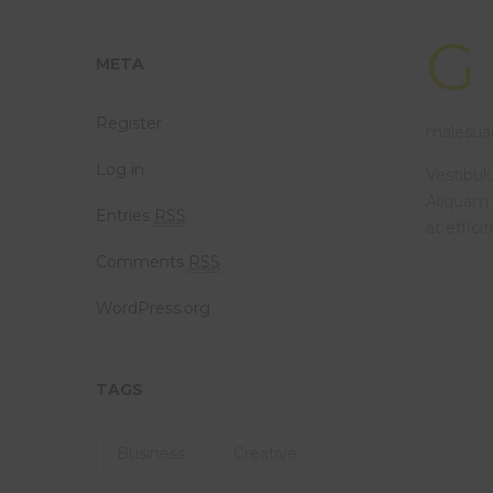
G
META
Register
malesuad
Log in
Vestibulu
Aliquam 
Entries
RSS
at effici
Comments
RSS
WordPress.org
TAGS
Business
Creative