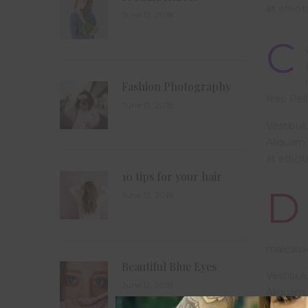
at effici
June 12, 2018
C
Fashion Photography
felis. Pe
June 12, 2018
Vestibulu
Aliquam 
at effici
10 tips for your hair
D
June 12, 2018
malesuad
Beautiful Blue Eyes
Vestibulu
June 12, 2018
Aliquam 