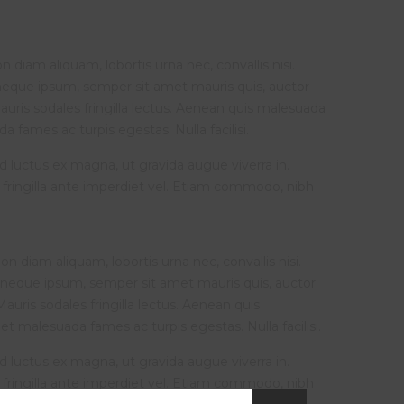
 diam aliquam, lobortis urna nec, convallis nisi.
 neque ipsum, semper sit amet mauris quis, auctor
auris sodales fringilla lectus. Aenean quis malesuada
 fames ac turpis egestas. Nulla facilisi.
ed luctus ex magna, ut gravida augue viverra in.
 fringilla ante imperdiet vel. Etiam commodo, nibh
n diam aliquam, lobortis urna nec, convallis nisi.
s neque ipsum, semper sit amet mauris quis, auctor
auris sodales fringilla lectus. Aenean quis
t malesuada fames ac turpis egestas. Nulla facilisi.
ed luctus ex magna, ut gravida augue viverra in.
 fringilla ante imperdiet vel. Etiam commodo, nibh