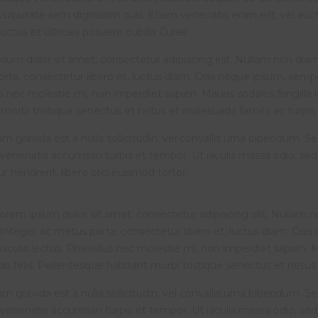
vulputate sem dignissim quis. Etiam venenatis enim est, vel aucto
luctus et ultrices posuere cubilia Curae
sum dolor sit amet, consectetur adipiscing elit. Nullam non diam a
rta, consectetur libero et, luctus diam. Cras neque ipsum, semper
s nec molestie mi, non imperdiet sapien. Mauris sodales fringilla
 morbi tristique senectus et netus et malesuada fames ac turpis eg
m gravida est a nulla sollicitudin, vel convallis urna bibendum. S
venenatis accumsan turpis et tempor. Ut iaculis massa odio, sed
tur hendrerit, libero orci euismod tortor.
orem ipsum dolor sit amet, consectetur adipiscing elit. Nullam non
Integer ac metus porta, consectetur libero et, luctus diam. Cra
iaculis lectus. Phasellus nec molestie mi, non imperdiet sapien. M
a felis. Pellentesque habitant morbi tristique senectus et netus e
m gravida est a nulla sollicitudin, vel convallis urna bibendum. S
venenatis accumsan turpis et tempor. Ut iaculis massa odio, sed