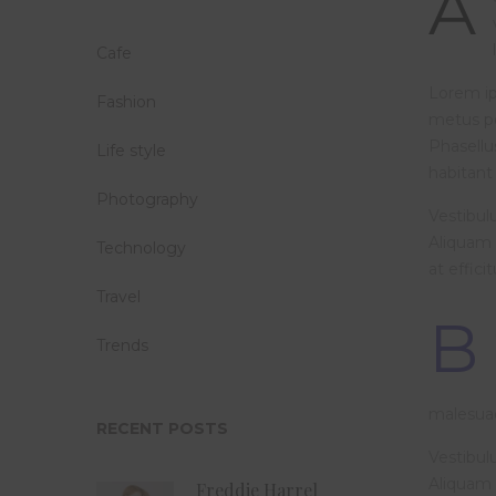
A
Cafe
Lorem ip
Fashion
metus po
Phasellu
Life style
habitant
Photography
Vestibulu
Aliquam 
Technology
at effici
Travel
B
Trends
malesuad
RECENT POSTS
Vestibulu
Aliquam 
Freddie Harrel