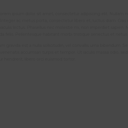
orem ipsum dolor sit amet, consectetur adipiscing elit. Nullam non
Integer ac metus porta, consectetur libero et, luctus diam. Cra
iaculis lectus. Phasellus nec molestie mi, non imperdiet sapien. M
a felis. Pellentesque habitant morbi tristique senectus et netus e
m gravida est a nulla sollicitudin, vel convallis urna bibendum. S
venenatis accumsan turpis et tempor. Ut iaculis massa odio, sed
tur hendrerit, libero orci euismod tortor.