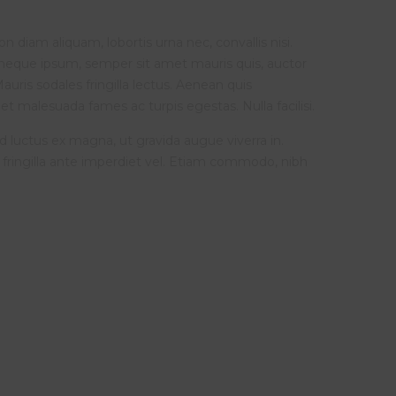
 diam aliquam, lobortis urna nec, convallis nisi.
s neque ipsum, semper sit amet mauris quis, auctor
auris sodales fringilla lectus. Aenean quis
t malesuada fames ac turpis egestas. Nulla facilisi.
ed luctus ex magna, ut gravida augue viverra in.
 fringilla ante imperdiet vel. Etiam commodo, nibh