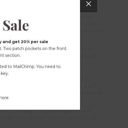
diam aliquam, lobortis urna nec, convallis nisi.
Sale
 neque ipsum, semper sit amet mauris quis, auctor
auris sodales fringilla lectus. Aenean quis malesuada
 fames ac turpis egestas. Nulla facilisi.
y and get 20% per sale
. Two patch pockets on the front.
ed luctus ex magna, ut gravida augue viverra in.
nt section.
 fringilla ante imperdiet vel. Etiam commodo, nibh
ted to MailChimp. You need to
 key.
diam aliquam, lobortis urna nec, convallis nisi.
 neque ipsum, semper sit amet mauris quis, auctor
auris sodales fringilla lectus. Aenean quis malesuada
more
 fames ac turpis egestas. Nulla facilisi.
ed luctus ex magna, ut gravida augue viverra in.
 fringilla ante imperdiet vel. Etiam commodo, nibh