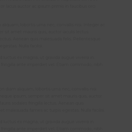
r lacus auctor ac ipsum primis in faucibus orci
liquam, lobortis urna nec, convallis nisi. Integer ac
 sit amet mauris quis, auctor iaculis lectus.
 lectus. Aenean quis malesuada felis. Pellentesque
estas. Nulla facilisi.
ed luctus ex magna, ut gravida augue viverra in.
 fringilla ante imperdiet vel. Etiam commodo, nibh
 diam aliquam, lobortis urna nec, convallis nisi.
s neque ipsum, semper sit amet mauris quis, auctor
auris sodales fringilla lectus. Aenean quis
t malesuada fames ac turpis egestas. Nulla facilisi.
ed luctus ex magna, ut gravida augue viverra in.
 fringilla ante imperdiet vel. Etiam commodo, nibh