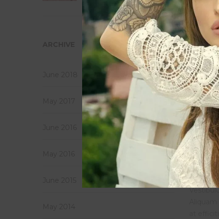
at effici
E
ARCHIVE
felis. Pe
June 2018
Vestibulu
Aliquam 
May 2017
at effici
June 2016
F
o
I
May 2016
i
felis. Pe
June 2015
Vestibulu
Aliquam 
May 2014
at effici