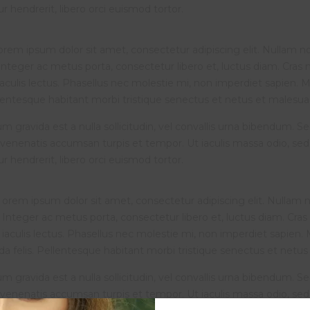
tur hendrerit, libero orci euismod tortor.
orem ipsum dolor sit amet, consectetur adipiscing elit. Nullam non
Integer ac metus porta, consectetur libero et, luctus diam. Cras
iaculis lectus. Phasellus nec molestie mi, non imperdiet sapien. M
llentesque habitant morbi tristique senectus et netus et malesuada
m gravida est a nulla sollicitudin, vel convallis urna bibendum. S
venenatis accumsan turpis et tempor. Ut iaculis massa odio, sed
tur hendrerit, libero orci euismod tortor.
orem ipsum dolor sit amet, consectetur adipiscing elit. Nullam no
Integer ac metus porta, consectetur libero et, luctus diam. Cra
iaculis lectus. Phasellus nec molestie mi, non imperdiet sapien. M
a felis. Pellentesque habitant morbi tristique senectus et netus e
m gravida est a nulla sollicitudin, vel convallis urna bibendum. S
venenatis accumsan turpis et tempor. Ut iaculis massa odio, sed