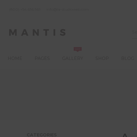
(800) +54.656.565
info@la-studioweb.com
HOT
HOME
PAGES
GALLERY
SHOP
BLOG
CATEGORIES