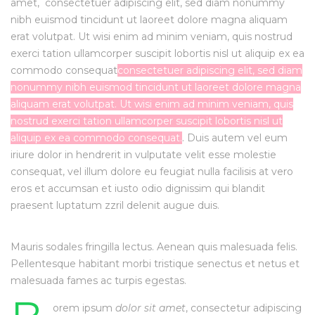
amet,
consectetuer adipiscing elit, sed diam nonummy
nibh euismod tincidunt ut laoreet dolore magna aliquam
erat volutpat. Ut wisi enim ad minim veniam, quis nostrud
exerci tation ullamcorper suscipit lobortis nisl ut aliquip ex ea
commodo consequat
consectetuer adipiscing elit, sed diam
nonummy nibh euismod tincidunt ut laoreet dolore magna
aliquam erat volutpat. Ut wisi enim ad minim veniam, quis
nostrud exerci tation ullamcorper suscipit lobortis nisl ut
aliquip ex ea commodo consequat.
.
Duis autem vel eum
iriure dolor in hendrerit in vulputate velit esse molestie
consequat, vel
illum dolore eu feugiat nulla facilisis at vero
eros et accumsan et iusto odio dignissim
qui blandit
praesent luptatum zzril delenit augue duis.
Mauris sodales fringilla lectus. Aenean quis malesuada felis.
Pellentesque habitant morbi tristique senectus et netus et
malesuada fames ac turpis egestas.
orem ipsum
dolor sit amet
, consectetur adipiscing