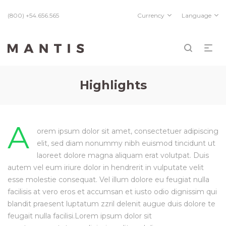
(800) +54.656.565
Currency
Language
Highlights
A
orem ipsum dolor sit amet, consectetuer adipiscing
elit, sed diam nonummy nibh euismod tincidunt ut
laoreet dolore magna aliquam erat volutpat. Duis
autem vel eum iriure dolor in hendrerit in vulputate velit
esse molestie consequat. Vel
illum dolore eu feugiat nulla
facilisis at vero eros et accumsan et iusto odio dignissim
qui
blandit praesent luptatum zzril delenit augue duis dolore te
feugait nulla facilisi.Lorem ipsum dolor sit