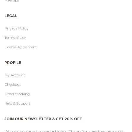
Meetups
LEGAL
Privacy Policy
Terms of Use
License Agreement
PROFILE
My Account
Checkout
Order tracking
Help & Support
JOIN OUR NEWSLETTER & GET 20% OFF
Whoops, you're not connected to MailChimp. You need to enter a valid