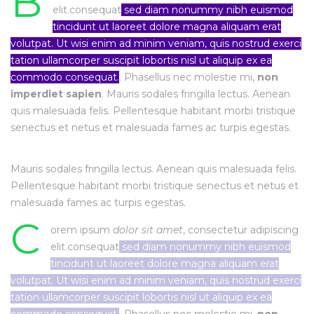
B
elit.consequat
sed diam nonummy nibh euismod
tincidunt ut laoreet dolore magna aliquam erat
volutpat. Ut wisi enim ad minim veniam, quis nostrud exerci
tation ullamcorper suscipit lobortis nisl ut aliquip ex ea
commodo consequat.
. Phasellus nec molestie mi,
non
imperdiet sapien
. Mauris sodales fringilla lectus. Aenean
quis malesuada felis. Pellentesque habitant morbi tristique
senectus et netus et malesuada fames ac turpis egestas.
Mauris sodales fringilla lectus. Aenean quis malesuada felis.
Pellentesque habitant morbi tristique senectus et netus et
malesuada fames ac turpis egestas.
C
orem ipsum
dolor sit amet
, consectetur adipiscing
elit.consequat
sed diam nonummy nibh euismod
tincidunt ut laoreet dolore magna aliquam erat
volutpat. Ut wisi enim ad minim veniam, quis nostrud exerci
tation ullamcorper suscipit lobortis nisl ut aliquip ex ea