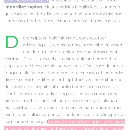
commodo consequat.
. Phasellus nec molestie mi,
non
imperdiet sapien
. Mauris sodales fringilla lectus. Aenean
quis malesuada felis. Pellentesque habitant morbi tristique
senectus et netus et malesuada fames ac turpis egestas.
D
orem ipsum dolor sit amet, consectetuer
adipiscing elit, sed diam nonummy nibh euismod
tincidunt ut laoreet dolore magna aliquam erat
volutpat. Duis autem vel eum iriure dolor in hendrerit in
vulputate velit esse molestie consequat. Vel
illum dolore eu
feugiat nulla facilisis at vero eros et accumsan et iusto odio
dignissim
qui blandit praesent luptatum zzril delenit augue
duis dolore te feugait nulla facilisi.Lorem ipsum dolor sit
amet,
consectetuer adipiscing elit, sed diam nonummy
nibh euismod tincidunt ut laoreet dolore magna aliquam
erat volutpat. Ut wisi enim ad minim veniam, quis nostrud
exerci tation ullamcorper suscipit lobortis nisl ut aliquip ex ea
commodo consequat
consectetuer adipiscing elit, sed diam
nonummy nibh euismod tincidunt ut laoreet dolore magna