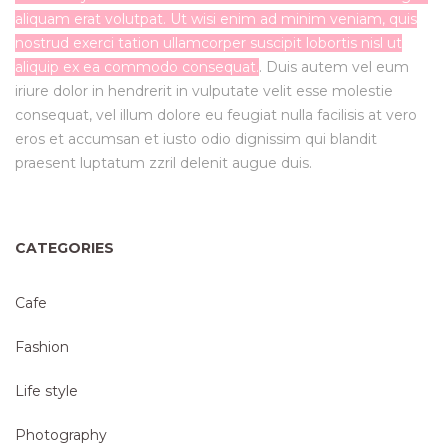
aliquam erat volutpat. Ut wisi enim ad minim veniam, quis
nostrud exerci tation ullamcorper suscipit lobortis nisl ut
aliquip ex ea commodo consequat.
.
Duis autem vel eum
iriure dolor in hendrerit in vulputate velit esse molestie
consequat, vel
illum dolore eu feugiat nulla facilisis at vero
eros et accumsan et iusto odio dignissim
qui blandit
praesent luptatum zzril delenit augue duis.
CATEGORIES
Cafe
Fashion
Life style
Photography